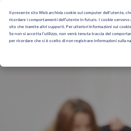
Il presente sito Web archivia cookie sul computer dell'utente, che 
ricordare i comportamenti dell'utente in futuro. I cookie servono a m
sito che tramite altri supporti. Per ulteriori informazioni sui cookie
Se non si accetta l'utilizzo, non verrà tenuta traccia del comport
per ricordare che si è scelto di non registrare informazioni sulla n