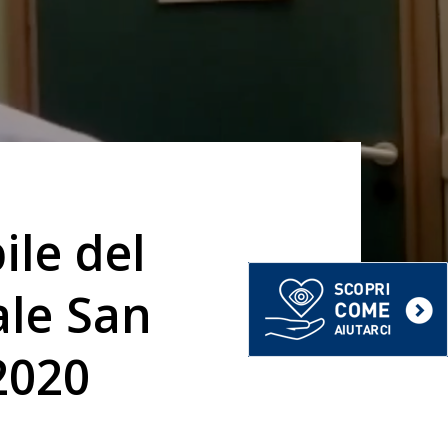
ile del
ale San
2020