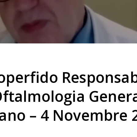
operfido Responsab
 Oftalmologia Gener
lano – 4 Novembre 